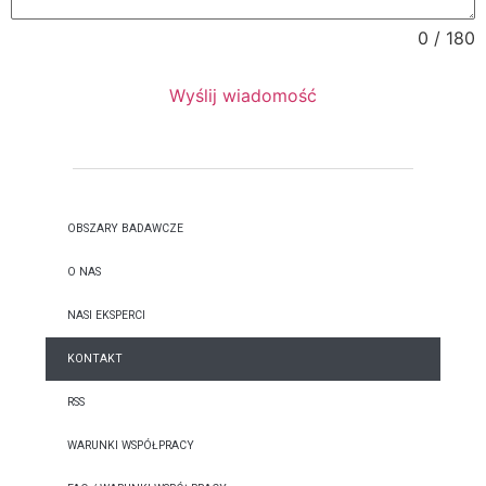
0 / 180
Wyślij wiadomość
OBSZARY BADAWCZE
O NAS
NASI EKSPERCI
KONTAKT
RSS
WARUNKI WSPÓŁPRACY