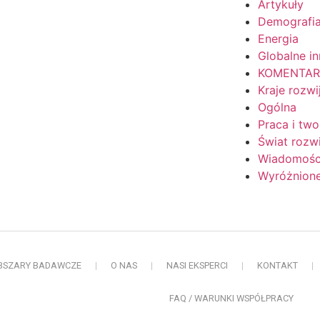
Artykuły
Demografi
Energia
Globalne i
KOMENTAR
Kraje rozwi
Ogólna
Praca i two
Świat rozwi
Wiadomośc
Wyróżnione
BSZARY BADAWCZE
O NAS
NASI EKSPERCI
KONTAKT
FAQ / WARUNKI WSPÓŁPRACY