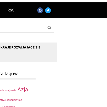
RSS
KRAJE ROZWIJAJĄCE SIĘ
ra tagów
Azja
omiczna jazda
rative consumption
DF
ekonomia