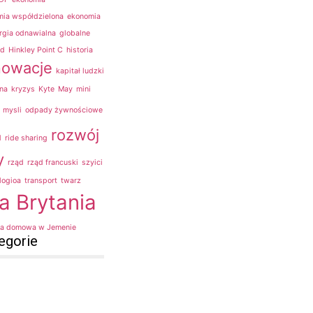
ia współdzielona
ekonomia
rgia odnawialna
globalne
d
Hinkley Point C
historia
nowacje
kapitał ludzki
na
kryzys
Kyte
May
mini
mysli
odpady żywnościowe
rozwój
d
ride sharing
y
rząd
rząd francuski
szyici
logioa
transport
twarz
a Brytania
a domowa w Jemenie
egorie
i