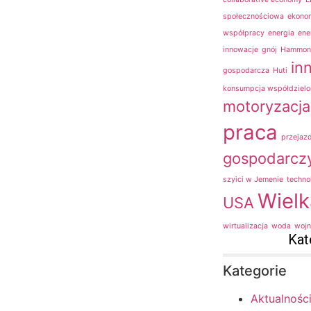
społecznościowa
ekonom
współpracy
energia
ene
innowacje
gnój
Hammon
in
gospodarcza
Huti
konsumpcja współdzielo
motoryzacja
praca
przejaz
gospodarcz
szyici w Jemenie
techno
Wielk
USA
wirtualizacja
woda
wojn
Kat
Kategorie
Aktualnośc