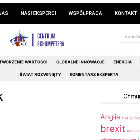
NAS
NASI EKSPERCI
WSPÓŁPRACA
KONTAKT
 TWORZENIE WARTOŚCI
GLOBALNE INNOWACJE
ENERGIA
ŚWIAT ROZWINIĘTY
KOMENTARZ EKSPERTA
k
Chmu
Anglia
at&t
auton
brexit
collabo
collaborative economy
E