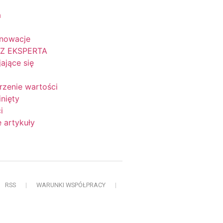
a
nnowacje
Z EKSPERTA
jające się
rzenie wartości
nięty
i
 artykuły
RSS
WARUNKI WSPÓŁPRACY