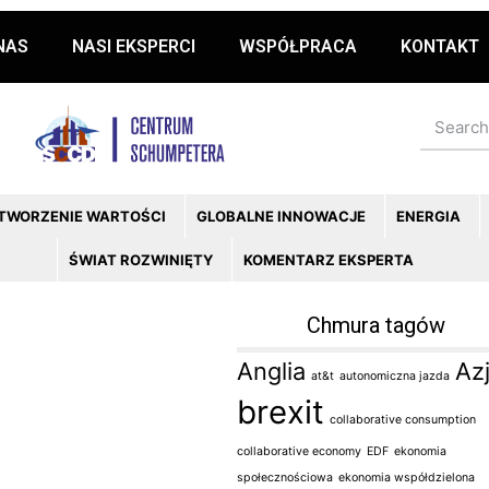
NAS
NASI EKSPERCI
WSPÓŁPRACA
KONTAKT
 TWORZENIE WARTOŚCI
GLOBALNE INNOWACJE
ENERGIA
ŚWIAT ROZWINIĘTY
KOMENTARZ EKSPERTA
Chmura tagów
Anglia
Az
at&t
autonomiczna jazda
brexit
collaborative consumption
collaborative economy
EDF
ekonomia
społecznościowa
ekonomia współdzielona