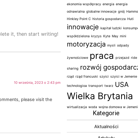
ekonomia współpracy
energia
energia
odnawialna
globalne innowacje
gnój
Hammo
Hinkley Point C
historia gospodarcza
Huti
innowacje
kapitał ludzki
konsump
ete it, then start writing!
współdzielona
kryzys
Kyte
May
mini
motoryzacja
mysli
odpady
praca
żywnościowe
przejazd
ride
rozwój gospodarc
sharing
rząd
rząd francuski
szyici
szyici w Jemenie
10 września, 2023 o 2:43 pm
USA
technologioa
transport
twarz
Wielka Brytania
comments, please visit the
wirtualizacja
woda
wojna domowa w Jemeni
Kategorie
Kategorie
Aktualności
Artykuły